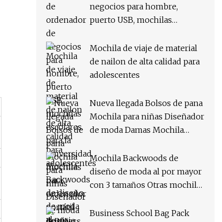
negocios para hombre,
puerto USB, mochilas
escolares para la universidad,
mochilas para ordenador
Mochila de viaje de material
portátil de viaje
de nailon de alta calidad para
adolescentes
Nueva llegada Bolsos de pana
Mochila para niñas Diseñador
de moda Damas Mochila
pequeña Franela Otras
mochilas para mujeres
Mochila Backwoods de
diseño de moda al por mayor
con 3 tamaños Otras mochilas
incluye bolsa de mensajero y
bolsa de lápiz
Business School Bag Pack