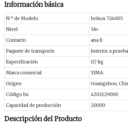
Información básica
N º de Modelo.
bolsos 724005
Nivel
5A+
Contacto
ana li
Paquete de transporte
Interior a prueba
Especificación
0,7 kg
Marca comercial
YIMA
Origen
Guangzhou, Chi
Código hs
4202129000
Capacidad de producción
20000
Descripción del Producto