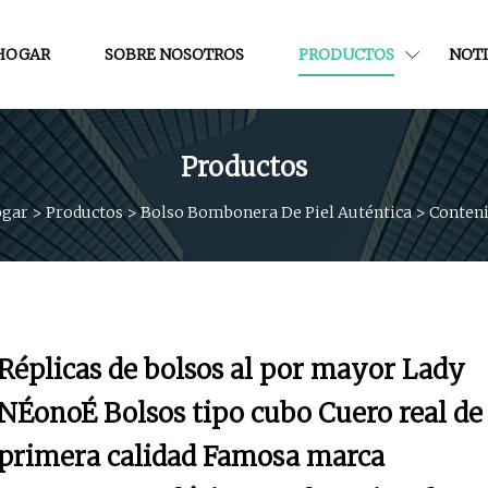
HOGAR
SOBRE NOSOTROS
PRODUCTOS
NOTI
Productos
gar
>
Productos
>
Bolso Bombonera De Piel Auténtica
>
Conten
Réplicas de bolsos al por mayor Lady
NÉonoÉ Bolsos tipo cubo Cuero real de
primera calidad Famosa marca