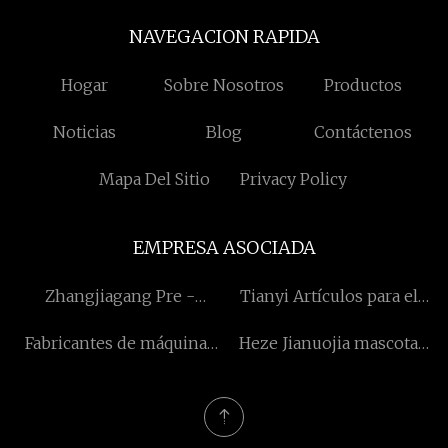
NAVEGACION RAPIDA
Hogar
Sobre Nosotros
Productos
Noticias
Blog
Contáctenos
Mapa Del Sitio
Privacy Policy
EMPRESA ASOCIADA
Zhangjiagang Pre -
Tianyi Artículos para el
eminente Internacional
hogar Co., Ltd.
Fabricantes de máquinas
Heze Jianuojia mascota
Comercio Co., Limitado
de luminografía
Productos Co., Ltd
holográfica